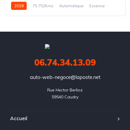
2019
75.752Kms
Automatique
Essence
DSG7
06.74.34.13.09
auto-web-negoce@laposte.net
Rue Hector Berlioz

59540 Caudry
Accueil