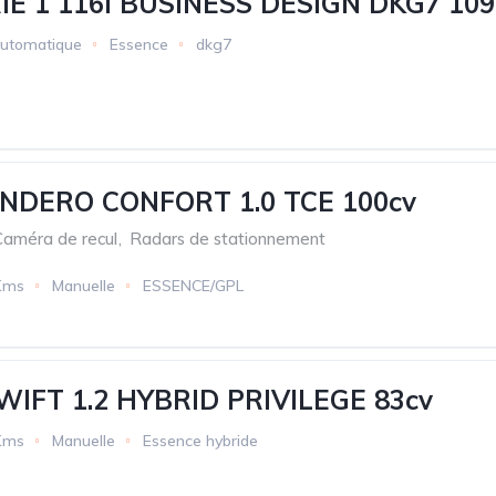
E 1 116i BUSINESS DESIGN DKG7 109
utomatique
Essence
dkg7
NDERO CONFORT 1.0 TCE 100cv
Caméra de recul
,
Radars de stationnement
Kms
Manuelle
ESSENCE/GPL
WIFT 1.2 HYBRID PRIVILEGE 83cv
Kms
Manuelle
Essence hybride