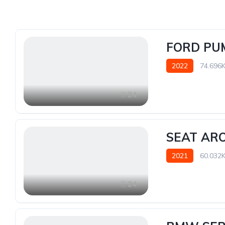
FORD PUM
2022
74.696
24
SEAT ARO
2021
60.032
24