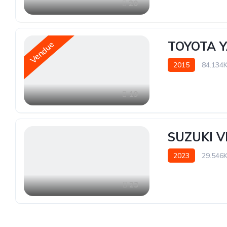
20
TOYOTA Y
Vendue
2015
84.134
19
SUZUKI V
2023
29.546
23