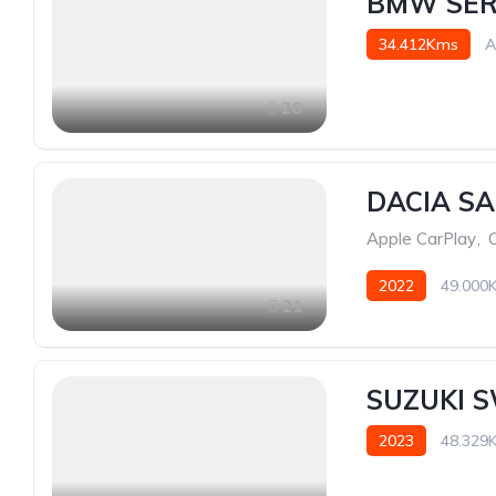
BMW SERI
34.412Kms
A
26
DACIA SA
Apple CarPlay
,
2022
49.000
21
SUZUKI S
2023
48.329