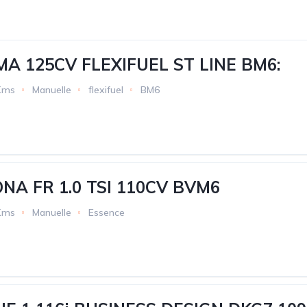
A 125CV FLEXIFUEL ST LINE BM6:
Kms
Manuelle
flexifuel
BM6
NA FR 1.0 TSI 110CV BVM6
Kms
Manuelle
Essence