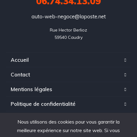
06.74.34.13.09
auto-web-negoce@laposte.net
Rue Hector Berlioz

59540 Caudry
Accueil
Contact
Mentions légales
Politique de confidentialité
Nous utilisons des cookies pour vous garantir la
meilleure expérience sur notre site web. Si vous
Copyright © 2025. tous droits réservés à Auto Web Negoce.