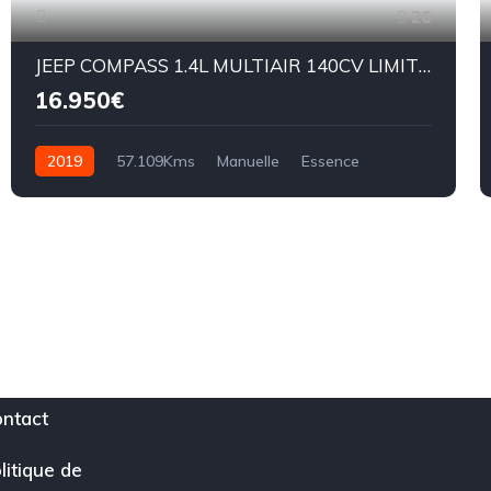
26
JEEP COMPASS 1.4L MULTIAIR 140CV LIMITED
16.950€
2019
57.109Kms
Manuelle
Essence
BM6
ntact
litique de