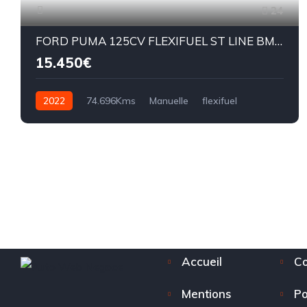
24
FORD PUMA 125CV FLEXIFUEL ST LINE BM6:
15.450€
2022
74.696Kms
Manuelle
flexifuel
BM6
Accueil
Co
Mentions
Po