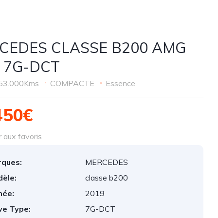
CEDES CLASSE B200 AMG
E 7G-DCT
53.000Kms
COMPACTE
Essence
450€
 aux favoris
ques:
MERCEDES
èle:
classe b200
née:
2019
ve Type:
7G-DCT