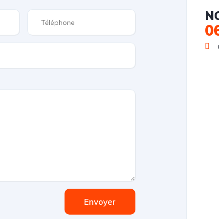
N
0
Envoyer