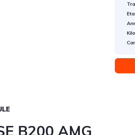
Tra
Eta
An
Kil
Car
ULE
SE B200 AMG