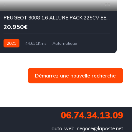
26
PEUGEOT 3008 1.6 ALLURE PACK 225CV EEAT8
20.950€
2021
44.631Kms
Automatique
Essence hybride
EAT8
E
Démarrez une nouvelle recherche
06.74.34.13.09
auto-web-negoce@laposte.net