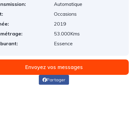
nsmission:
Automatique
t:
Occasions
née:
2019
ométrage:
53.000Kms
burant:
Essence
Envoyez vos messages
Partager