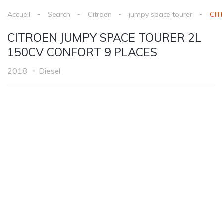
Accueil
Search
Citroen
jumpy space tourer
CIT
CITROEN JUMPY SPACE TOURER 2L
150CV CONFORT 9 PLACES
2018
Diesel