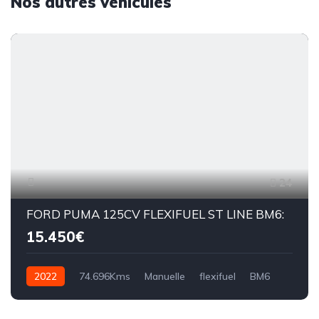
Nos autres véhicules
24
FORD PUMA 125CV FLEXIFUEL ST LINE BM6:
15.450€
2022
74.696Kms
Manuelle
flexifuel
BM6