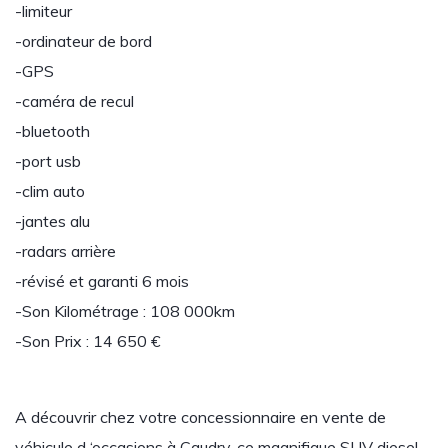
-limiteur
-ordinateur de bord
-GPS
-caméra de recul
-bluetooth
-port usb
-clim auto
-jantes alu
-radars arrière
-révisé et garanti 6 mois
-Son Kilométrage : 108 000km
-Son Prix : 14 650 €
A découvrir chez votre concessionnaire en vente de
véhicule d ‘occasions à Caudry, ce magnifique SUV diesel