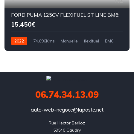
24
FORD PUMA 125CV FLEXIFUEL ST LINE BM6:
15.450€
2022
74.696Kms
Manuelle
flexifuel
BM6
06.74.34.13.09
auto-web-negoce@laposte.net
Rue Hector Berlioz

59540 Caudry