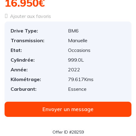
16.950€
Ajouter aux favoris
Drive Type:
BM6
Transmission:
Manuelle
Etat:
Occasions
Cylindrée:
999.0L
Année:
2022
Kilométrage:
79.617Kms
Carburant:
Essence
Envoyer un message
Offer ID #28259