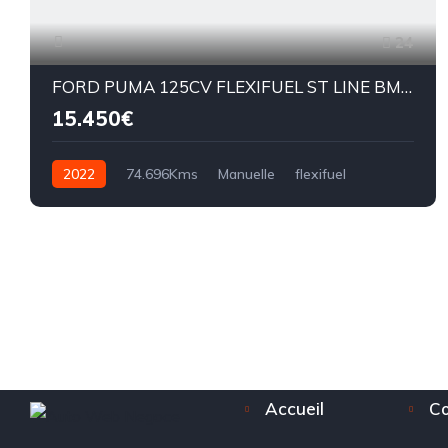
24
FORD PUMA 125CV FLEXIFUEL ST LINE BM6:
15.450€
2022
74.696Kms
Manuelle
flexifuel
BM6
Accueil
Co