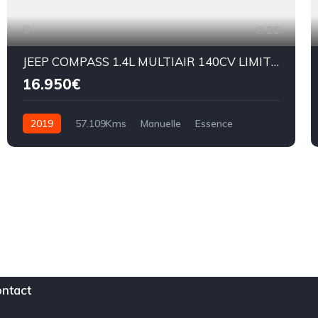
26
JEEP COMPASS 1.4L MULTIAIR 140CV LIMITED
16.950€
2019
57.109Kms
Manuelle
Essence
BM6
ntact