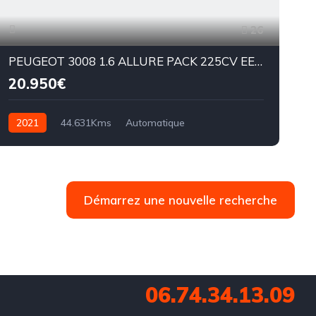
26
PEUGEOT 3008 1.6 ALLURE PACK 225CV EEAT8
20.950€
2021
44.631Kms
Automatique
Essence hybride
EAT8
E
Démarrez une nouvelle recherche
06.74.34.13.09