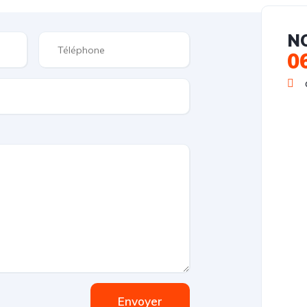
N
0
Envoyer