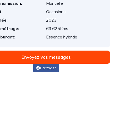
nsmission:
Manuelle
t:
Occasions
née:
2023
ométrage:
63.625Kms
burant:
Essence hybride
Envoyez vos messages
Partager