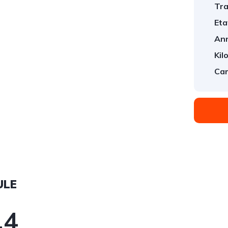
Tra
Eta
An
Kil
Car
ULE
.4