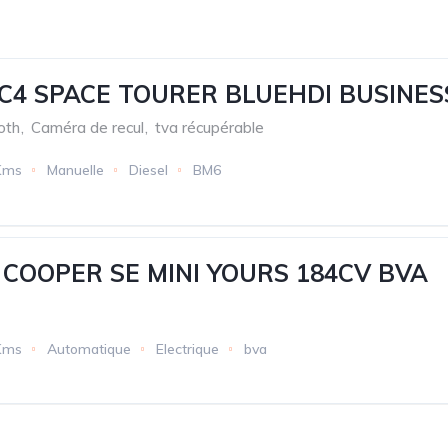
C4 SPACE TOURER BLUEHDI BUSINES
oth
,
Caméra de recul
,
tva récupérable
Kms
Manuelle
Diesel
BM6
I COOPER SE MINI YOURS 184CV BVA
Kms
Automatique
Electrique
bva