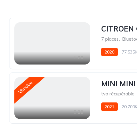
CITROEN 
7 places
,
Blueto
2020
77.535
20
MINI MIN
Vendue
tva récupérable
2021
20.700
28