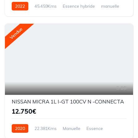
2022
45.459Kms
Essence hybride
manuelle
Vendue
18
NISSAN MICRA 1L I-GT 100CV N -CONNECTA
12.750€
2020
22.381Kms
Manuelle
Essence
manuelle