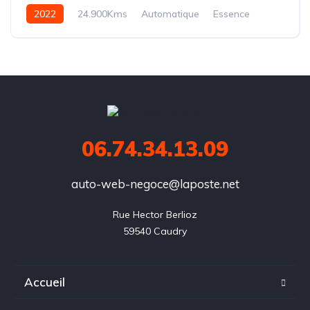
2022
24.900Kms
Automatique
Essence
S TRONIC
06.74.34.13.09
auto-web-negoce@laposte.net
Rue Hector Berlioz

59540 Caudry
Accueil