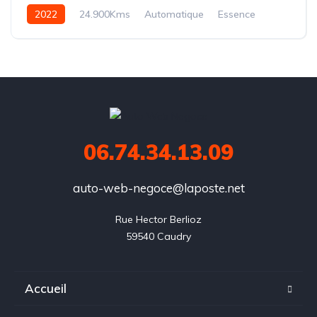
2022
24.900Kms
Automatique
Essence
S TRONIC
06.74.34.13.09
auto-web-negoce@laposte.net
Rue Hector Berlioz

59540 Caudry
Accueil