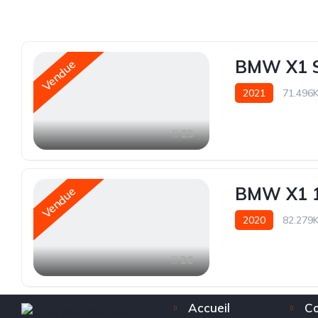
BMW X1 S
Vendue
2021
71.496
25
BMW X1 
Vendue
2020
82.279
20
Accueil
Co