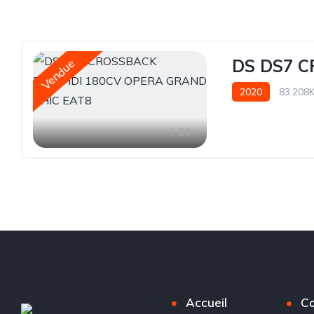
DS DS7 C
Vendue
2020
83.208
29
Accueil
Co