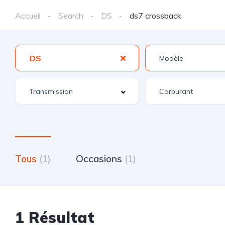
Accueil
Search
DS
ds7 crossback
DS
Tous
(1)
Occasions
(1)
1 Résultat