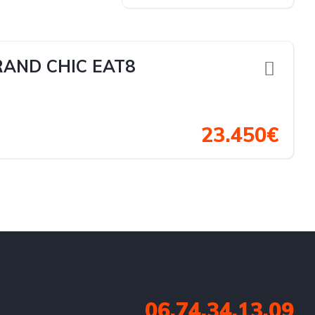
RAND CHIC EAT8
23.450€
06.74.34.13.09