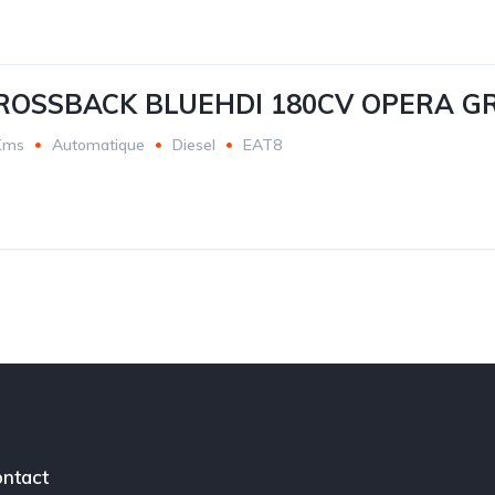
ROSSBACK BLUEHDI 180CV OPERA G
Kms
Automatique
Diesel
EAT8
ntact