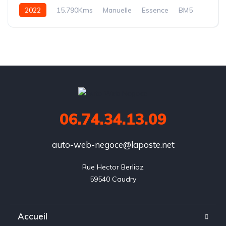
2022
15.790Kms
Manuelle
Essence
BM5
06.74.34.13.09
auto-web-negoce@laposte.net
Rue Hector Berlioz

59540 Caudry
Accueil