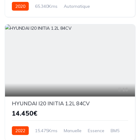
2020
65.340Kms
Automatique
Essence hybride
dct6
16
HYUNDAI I20 INITIA 1.2L 84CV
14.450€
2022
15.475Kms
Manuelle
Essence
BM5