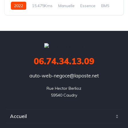
2022
15.475Kms
Manuelle
Essence
BM5
06.74.34.13.09
auto-web-negoce@laposte.net
Rue Hector Berlioz

59540 Caudry
Accueil