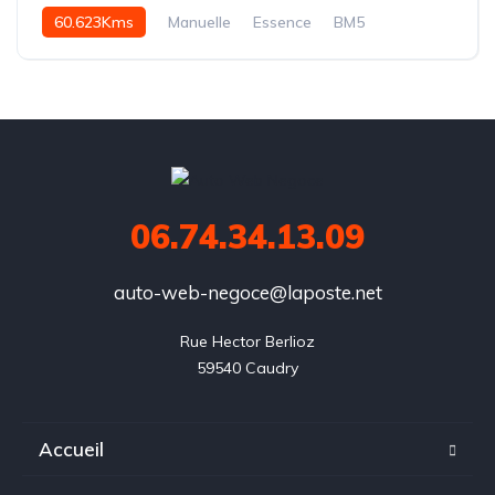
60.623Kms
Manuelle
Essence
BM5
06.74.34.13.09
auto-web-negoce@laposte.net
Rue Hector Berlioz

59540 Caudry
Accueil