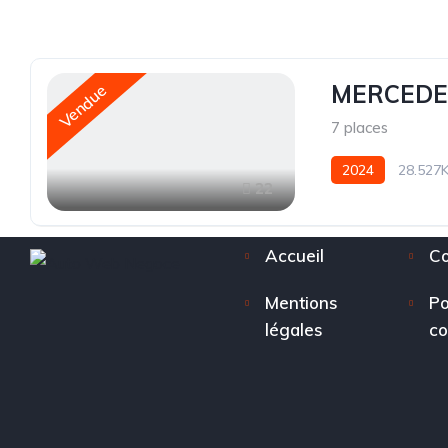
MERCEDES
Vendue
7 places
2024
28.527
22
Accueil
Co
Mentions
Po
légales
co