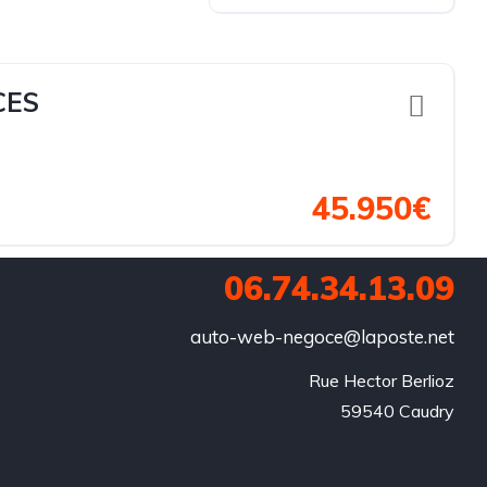
CES
45.950€
06.74.34.13.09
auto-web-negoce@laposte.net
Rue Hector Berlioz

59540 Caudry