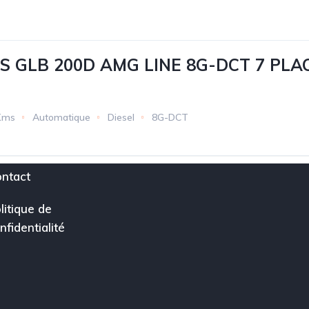
 GLB 200D AMG LINE 8G-DCT 7 PLA
Kms
Automatique
Diesel
8G-DCT
ntact
litique de
nfidentialité