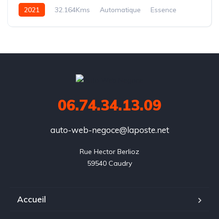
2021
32.164Kms
Automatique
Essence
bva
06.74.34.13.09
auto-web-negoce@laposte.net
Rue Hector Berlioz

59540 Caudry
Accueil