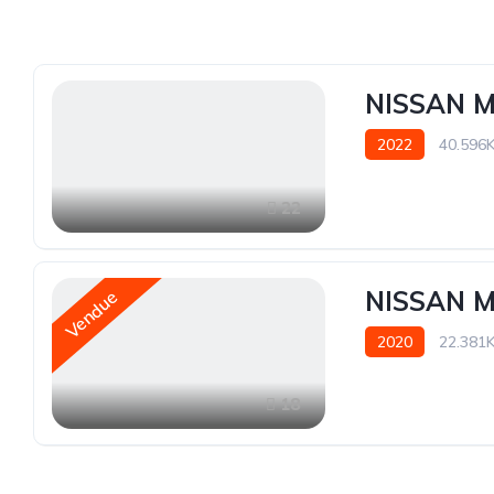
NISSAN M
2022
40.596
22
NISSAN M
Vendue
2020
22.381
18