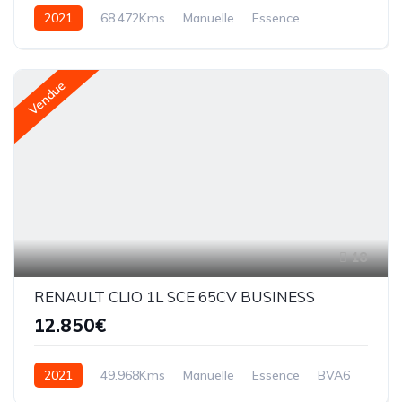
2021
68.472Kms
Manuelle
Essence
BVM5
Vendue
18
RENAULT CLIO 1L SCE 65CV BUSINESS
12.850€
2021
49.968Kms
Manuelle
Essence
BVA6