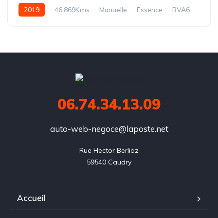
2019
46.869Kms
Manuelle
Essence
BVA6
06.74.34.13.09
auto-web-negoce@laposte.net
Rue Hector Berlioz

59540 Caudry
Accueil