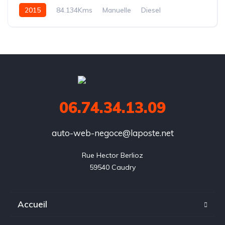
2015
84.134Kms
Manuelle
Diesel
06.74.34.13.09
auto-web-negoce@laposte.net
Rue Hector Berlioz

59540 Caudry
Accueil