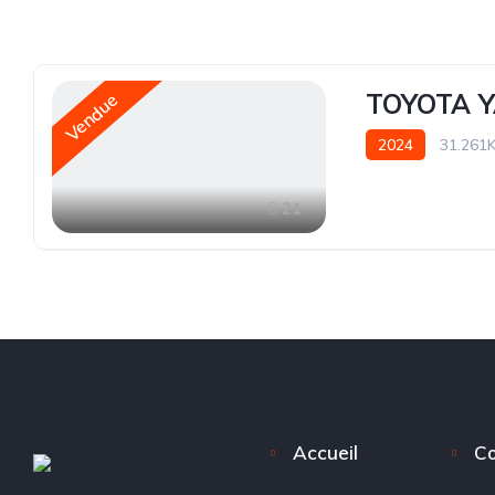
TOYOTA Y
Vendue
2024
31.261
21
Accueil
Co