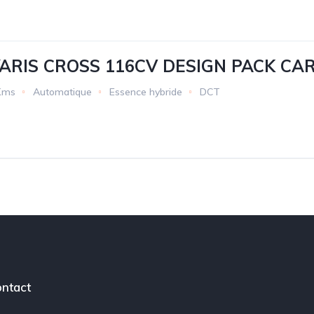
ARIS CROSS 116CV DESIGN PACK CA
Kms
Automatique
Essence hybride
DCT
ntact