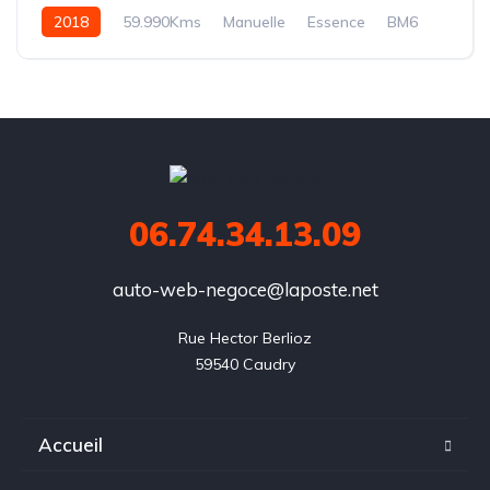
2018
59.990Kms
Manuelle
Essence
BM6
06.74.34.13.09
auto-web-negoce@laposte.net
Rue Hector Berlioz

59540 Caudry
Accueil