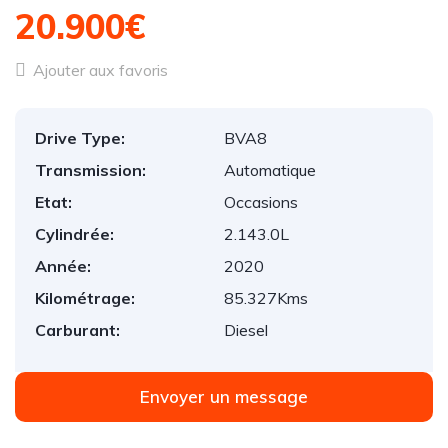
20.900€
Ajouter aux favoris
Drive Type:
BVA8
Transmission:
Automatique
Etat:
Occasions
Cylindrée:
2.143.0L
Année:
2020
Kilométrage:
85.327Kms
Carburant:
Diesel
Envoyer un message