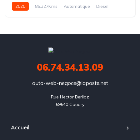
2020
85.327Kms
Automatique
Diesel
BVA8
06.74.34.13.09
auto-web-negoce@laposte.net
Rue Hector Berlioz

59540 Caudry
Accueil