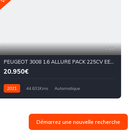
26
PEUGEOT 3008 1.6 ALLURE PACK 225CV EEAT8
20.950€
2021
44.631Kms
Automatique
Essence hybride
EAT8
E
Démarrez une nouvelle recherche