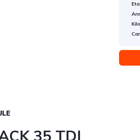
Eta
An
Kil
Car
ULE
ACK 35 TDI