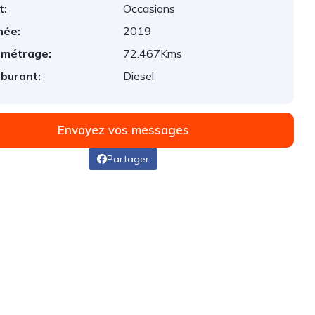
t:
Occasions
née:
2019
ométrage:
72.467Kms
burant:
Diesel
Envoyez vos messages
Partager