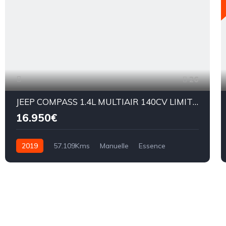
26
JEEP COMPASS 1.4L MULTIAIR 140CV LIMITED
16.950€
2019
57.109Kms
Manuelle
Essence
BM6