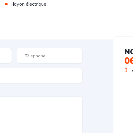
•
Hayon électrique
N
0