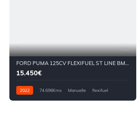
24
FORD PUMA 125CV FLEXIFUEL ST LINE BM6:
15.450€
2022
74.696Kms
Manuelle
flexifuel
BM6