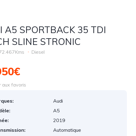
I A5 SPORTBACK 35 TDI
CH SLINE STRONIC
72.467Kms
Diesel
950€
 aux favoris
ques:
Audi
èle:
A5
née:
2019
nsmission:
Automatique