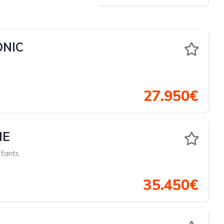
ONIC
t
27.950€
NE
ffants
35.450€