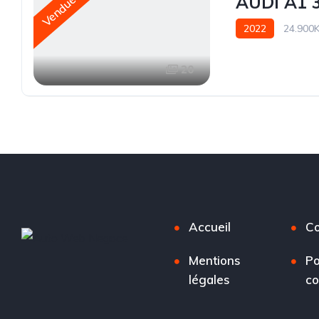
AUDI A1 
Vendue
2022
24.900
20
Accueil
Co
Mentions
Po
légales
co