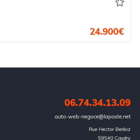
24.900€
06.74.34.13.09
auto-web-negoce@laposte.net
Rue Hector Berlioz

59540 Caudry