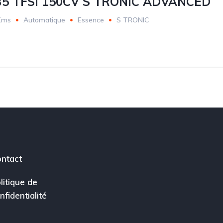
35 TFSI 150CV S TRONIC ADVANCED
Kms
Automatique
Essence
S TRONIC
ntact
litique de
nfidentialité