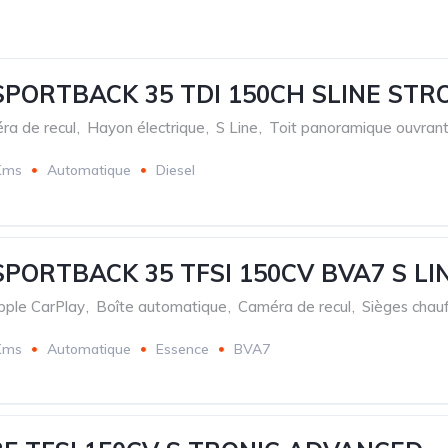
SPORTBACK 35 TDI 150CH SLINE STR
ra de recul
,
Hayon électrique
,
S Line
,
Toit panoramique ouvran
Kms
Automatique
Diesel
SPORTBACK 35 TFSI 150CV BVA7 S LI
pple CarPlay
,
Boîte automatique
,
Caméra de recul
,
Sièges chau
Kms
Automatique
Essence
BVA7