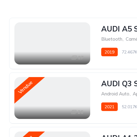
AUDI A5 
Bluetooth
,
Camé
2019
72.467
27
AUDI Q3 
Vendue
Android Auto
,
A
2021
52.017
26