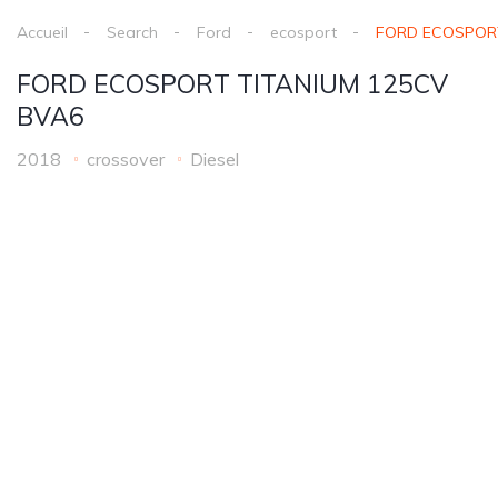
Accueil
Search
Ford
ecosport
FORD ECOSPORT
FORD ECOSPORT TITANIUM 125CV
BVA6
2018
crossover
Diesel