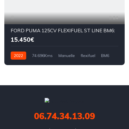
24
FORD PUMA 125CV FLEXIFUEL ST LINE BM6:
15.450€
2022
74.696Kms
Manuelle
flexifuel
BM6
06.74.34.13.09