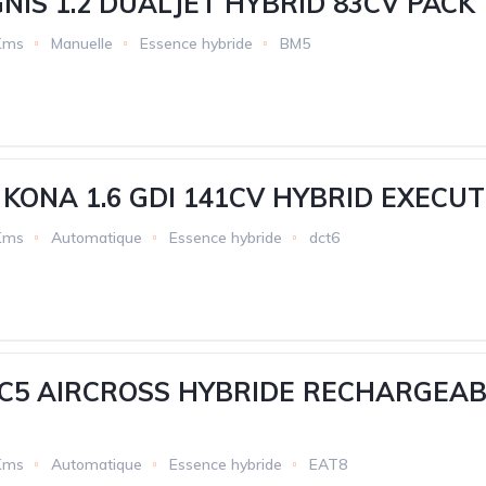
GNIS 1.2 DUALJET HYBRID 83CV PACK
Kms
Manuelle
Essence hybride
BM5
KONA 1.6 GDI 141CV HYBRID EXECUT
Kms
Automatique
Essence hybride
dct6
C5 AIRCROSS HYBRIDE RECHARGEABL
Kms
Automatique
Essence hybride
EAT8