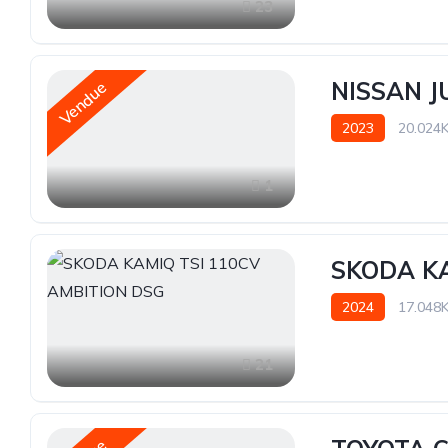
23
NISSAN J
Vendue
2023
20.024
1
SKODA KA
2024
17.048
21