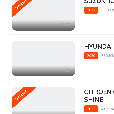
SUZUKI I
Vendue
2023
50.789
25
HYUNDAI 
2020
65.340
30
CITROEN 
Vendue
SHINE
2021
41.727