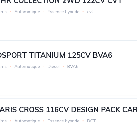
CHR COLLECTION 2WD 122CV CVT
Kms
Automatique
Essence hybride
cvt
OSPORT TITANIUM 125CV BVA6
Kms
Automatique
Diesel
BVA6
ARIS CROSS 116CV DESIGN PACK CA
Kms
Automatique
Essence hybride
DCT