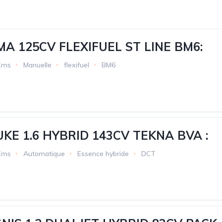
A 125CV FLEXIFUEL ST LINE BM6:
Kms
Manuelle
flexifuel
BM6
UKE 1.6 HYBRID 143CV TEKNA BVA :
Kms
Automatique
Essence hybride
DCT