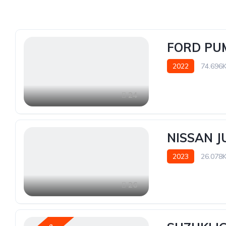
FORD PUM
2022
74.696
24
NISSAN J
2023
26.078
26