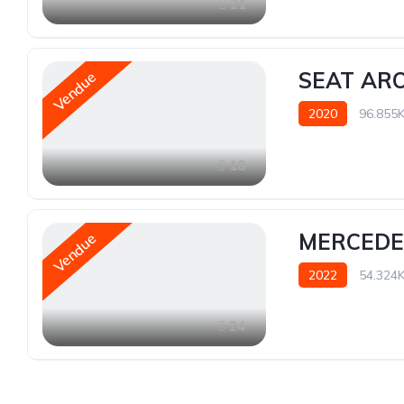
21
SEAT ARO
Vendue
2020
96.855
18
MERCEDES
Vendue
2022
54.324
24