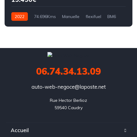
2022
74.696Kms
Manuelle
flexifuel
BM6
06.74.34.13.09
auto-web-negoce@laposte.net
Rue Hector Berlioz

59540 Caudry
Accueil