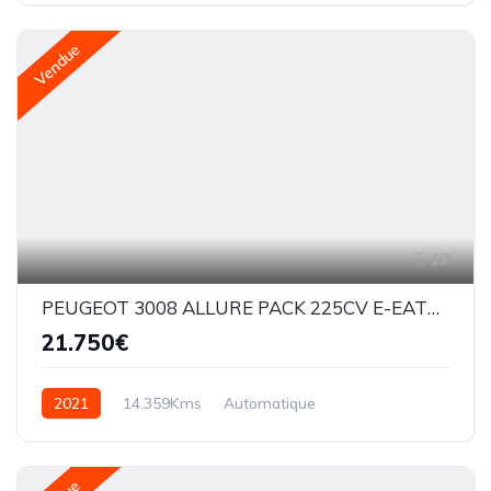
Vendue
17
PEUGEOT 3008 ALLURE PACK 225CV E-EAT8 HYBRID
21.750€
2021
14.359Kms
Automatique
Essence hybride
EAT8