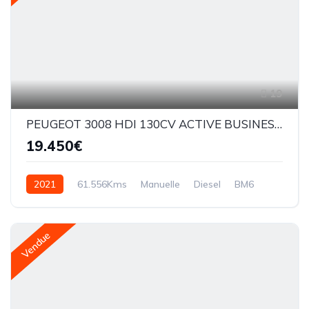
19
PEUGEOT 3008 HDI 130CV ACTIVE BUSINESS EAT8
19.450€
2021
61.556Kms
Manuelle
Diesel
BM6
Vendue