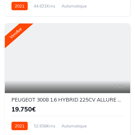
2021
44.631Kms
Automatique
Essence hybride
EAT8
Vendue
23
PEUGEOT 3008 1.6 HYBRID 225CV ALLURE PACK E-EAT8
19.750€
2021
52.656Kms
Automatique
Essence hybride
EAT8