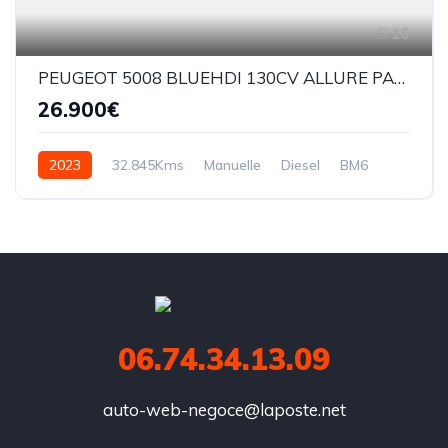
16
PEUGEOT 5008 BLUEHDI 130CV ALLURE PACK 7 PLACES
26.900€
2023
32.845Kms
Manuelle
Diesel
BM6
06.74.34.13.09
auto-web-negoce@laposte.net