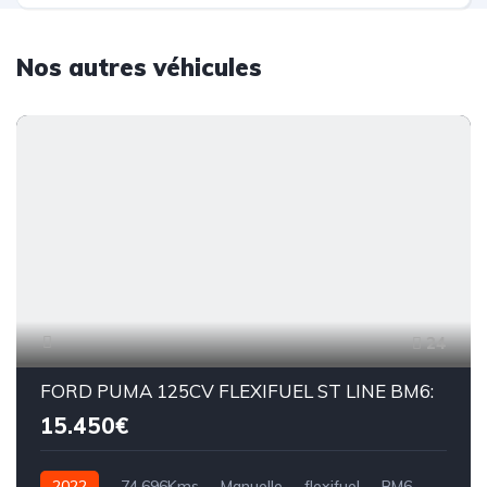
Nos autres véhicules
24
FORD PUMA 125CV FLEXIFUEL ST LINE BM6:
15.450€
2022
74.696Kms
Manuelle
flexifuel
BM6