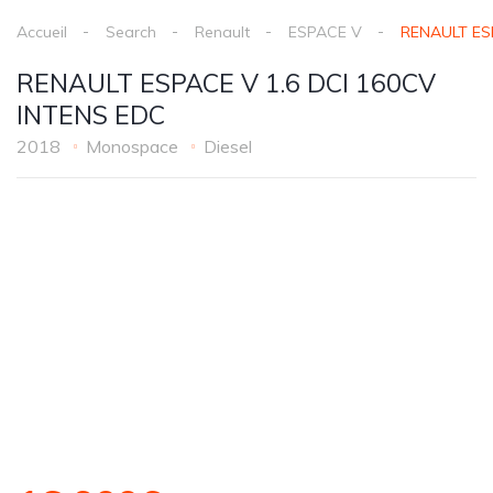
Accueil
Search
Renault
ESPACE V
RENAULT ES
RENAULT ESPACE V 1.6 DCI 160CV
INTENS EDC
2018
Monospace
Diesel