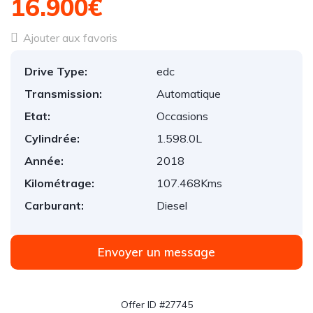
16.900€
Ajouter aux favoris
Drive Type:
edc
Transmission:
Automatique
Etat:
Occasions
Cylindrée:
1.598.0L
Année:
2018
Kilométrage:
107.468Kms
Carburant:
Diesel
Envoyer un message
Offer ID #27745