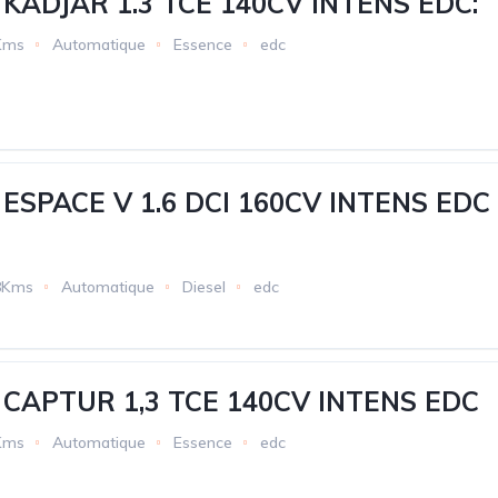
KADJAR 1.3 TCE 140CV INTENS EDC:
Kms
Automatique
Essence
edc
ESPACE V 1.6 DCI 160CV INTENS EDC
8Kms
Automatique
Diesel
edc
CAPTUR 1,3 TCE 140CV INTENS EDC
Kms
Automatique
Essence
edc