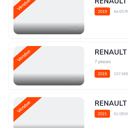
RENAULT 
Vendue
2019
64.657
22
RENAULT 
Vendue
7 places
2018
107.46
24
RENAULT 
Vendue
2021
61.081