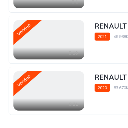
1
RENAULT 
Vendue
2021
49.968
18
RENAULT 
Vendue
2020
83.670
21