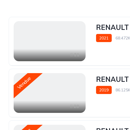
RENAULT 
2021
68.472
21
RENAULT 
Vendue
2019
86.125
28