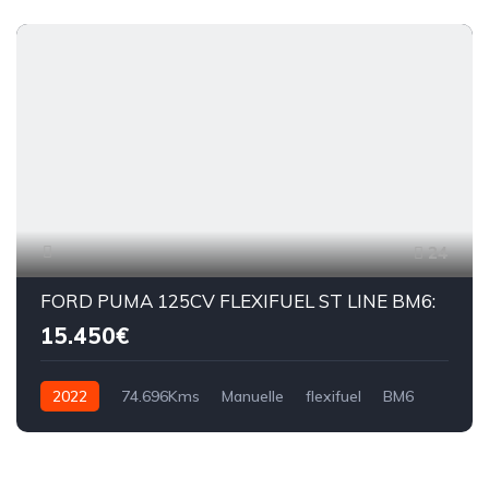
24
FORD PUMA 125CV FLEXIFUEL ST LINE BM6:
15.450€
2022
74.696Kms
Manuelle
flexifuel
BM6