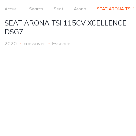
Accueil
Search
Seat
Arona
SEAT ARONA TSI 
SEAT ARONA TSI 115CV XCELLENCE
DSG7
2020
crossover
Essence