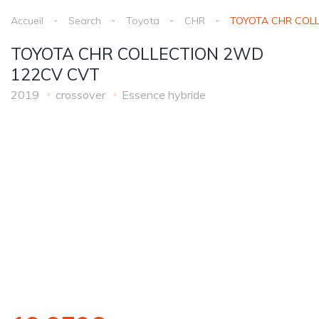
Accueil
Search
Toyota
CHR
TOYOTA CHR COL
TOYOTA CHR COLLECTION 2WD
122CV CVT
2019
crossover
Essence hybride