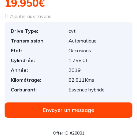
19.950€
Ajouter aux favoris
Drive Type:
cvt
Transmission:
Automatique
Etat:
Occasions
Cylindrée:
1.798.0L
Année:
2019
Kilométrage:
82.811Kms
Carburant:
Essence hybride
Envoyer un message
Offer ID #28881