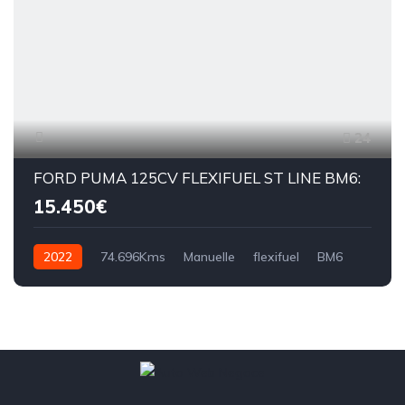
24
FORD PUMA 125CV FLEXIFUEL ST LINE BM6:
15.450€
2022
74.696Kms
Manuelle
flexifuel
BM6