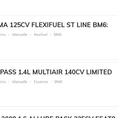
A 125CV FLEXIFUEL ST LINE BM6:
Kms
Manuelle
flexifuel
BM6
PASS 1.4L MULTIAIR 140CV LIMITED
Kms
Manuelle
Essence
BM6