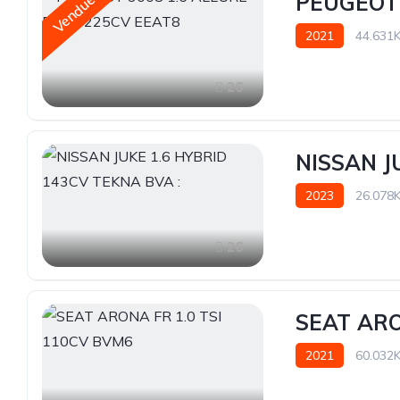
PEUGEOT 
Vendue
2021
44.631
26
NISSAN J
2023
26.078
26
SEAT ARO
2021
60.032