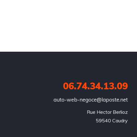
06.74.34.13.09
auto-web-negoce@laposte.net
Rue Hector Berlioz

59540 Caudry