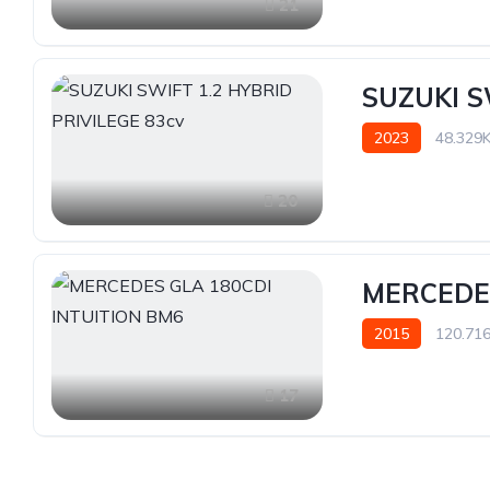
21
SUZUKI S
2023
48.329
20
MERCEDES
2015
120.71
17