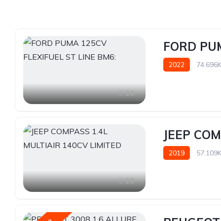
FORD PUM
2022
74.696
24
JEEP COM
2019
57.109
26