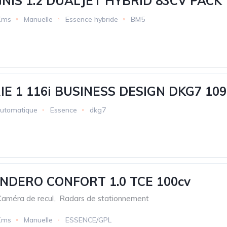
GNIS 1.2 DUALJET HYBRID 83CV PACK
Kms
Manuelle
Essence hybride
BM5
E 1 116i BUSINESS DESIGN DKG7 109
utomatique
Essence
dkg7
NDERO CONFORT 1.0 TCE 100cv
Caméra de recul
,
Radars de stationnement
Kms
Manuelle
ESSENCE/GPL