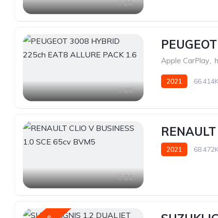
24
PEUGEOT 
Apple CarPlay
,
2021
66.414
25
RENAULT 
2021
68.472
21