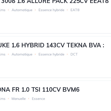
3008 1.6 ALLURE PACK 225CV EEAT8
Kms
Automatique
Essence hybride
EAT8
UKE 1.6 HYBRID 143CV TEKNA BVA :
Kms
Automatique
Essence hybride
DCT
NA FR 1.0 TSI 110CV BVM6
Kms
Manuelle
Essence