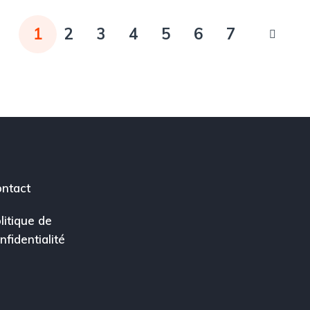
1
2
3
4
5
6
7
ntact
litique de
nfidentialité