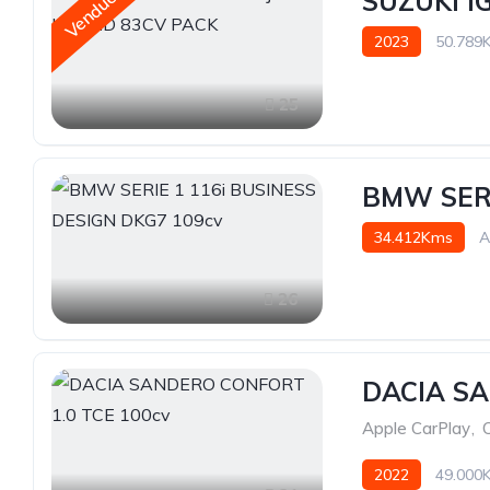
SUZUKI I
Vendue
2023
50.789
25
BMW SERI
34.412Kms
A
26
DACIA SA
Apple CarPlay
,
2022
49.000