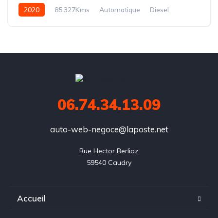
2020
85.327Kms
Automatique
Diesel
BVA8
06.74.34.13.09
auto-web-negoce@laposte.net
Rue Hector Berlioz

59540 Caudry
Accueil