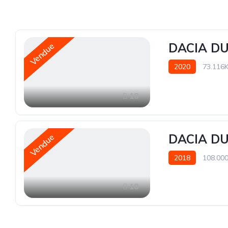
DACIA DU
Vendue
2020
73.116
18
DACIA DU
Vendue
2018
108.00
18