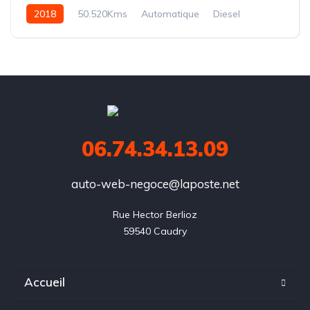
2018
50.520Kms
Automatique
Diesel
BVA6
06.74.34.13.09
auto-web-negoce@laposte.net
Rue Hector Berlioz

59540 Caudry
Accueil