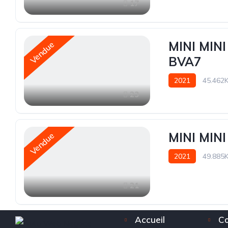
17
MINI MI
Vendue
BVA7
2021
45.462
23
MINI MIN
Vendue
2021
49.885
21
Accueil
Co