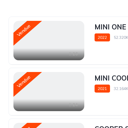
MINI ONE
Vendue
2022
52.320
26
MINI CO
Vendue
2021
32.164
24