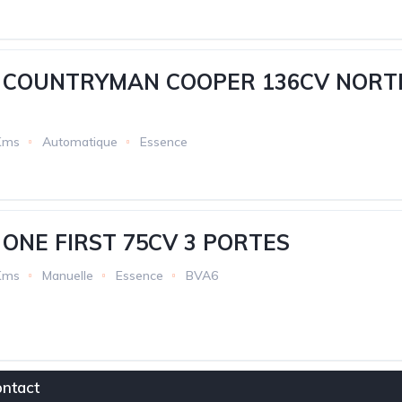
NI COUNTRYMAN COOPER 136CV NOR
Kms
Automatique
Essence
I ONE FIRST 75CV 3 PORTES
Kms
Manuelle
Essence
BVA6
ntact