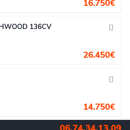
16.750€
THWOOD 136CV
26.450€
14.750€
06.74.34.13.09