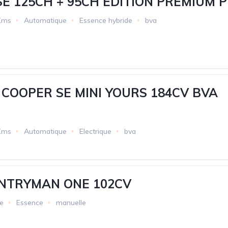
E 125CH + 95CH EDITION PREMIUM P
Kms
Automatique
Essence hybride
bva
I COOPER SE MINI YOURS 184CV BVA
Kms
Automatique
Electrique
bva
UNTRYMAN ONE 102CV
e
Essence
manuelle