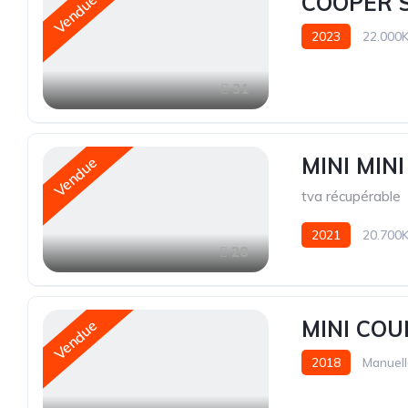
COOPER S
Vendue
2023
22.000
31
MINI MIN
Vendue
tva récupérable
2021
20.700
28
MINI CO
Vendue
2018
Manuell