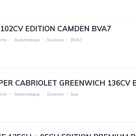
 102CV EDITION CAMDEN BVA7
Kms
Automatique
Essence
BVA7
OPER CABRIOLET GREENWICH 136CV 
Kms
Automatique
Essence
bva