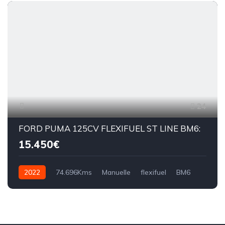
24
FORD PUMA 125CV FLEXIFUEL ST LINE BM6:
15.450€
2022
74.696Kms
Manuelle
flexifuel
BM6