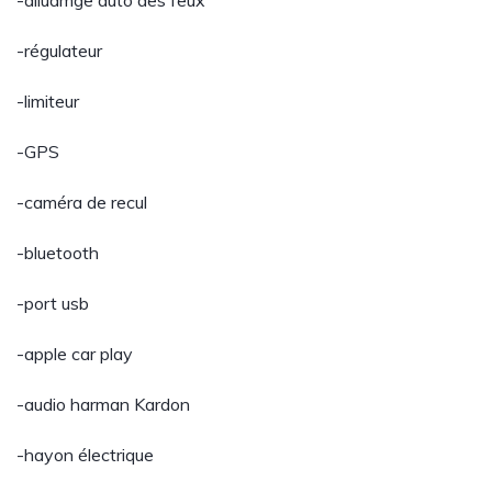
-alluamge auto des feux
-régulateur
-limiteur
-GPS
-caméra de recul
-bluetooth
-port usb
-apple car play
-audio harman Kardon
-hayon électrique