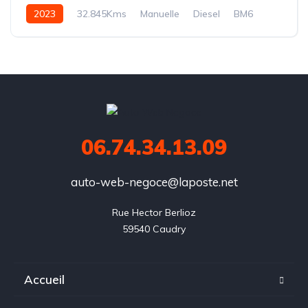
2023
32.845Kms
Manuelle
Diesel
BM6
06.74.34.13.09
auto-web-negoce@laposte.net
Rue Hector Berlioz

59540 Caudry
Accueil