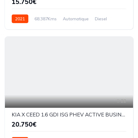
15.750€
2021
68.387Kms
Automatique
Diesel
EAT8
22
KIA X CEED 1.6 GDI ISG PHEV ACTIVE BUSINESS
20.750€