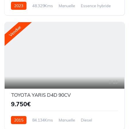
2023
48.329Kms
Manuelle
Essence hybride
Vendue
19
TOYOTA YARIS D4D 90CV
9.750€
2015
84.134Kms
Manuelle
Diesel