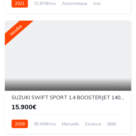
2021
31.874Kms
Automatique
bva
Vendue
1
SUZUKI SWIFT SPORT 1.4 BOOSTERJET 140CV
15.900€
2018
80.494Kms
Manuelle
Essence
BM6