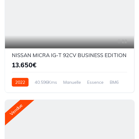
22
NISSAN MICRA IG-T 92CV BUSINESS EDITION
13.650€
2022
40.596Kms
Manuelle
Essence
BM6
Vendue