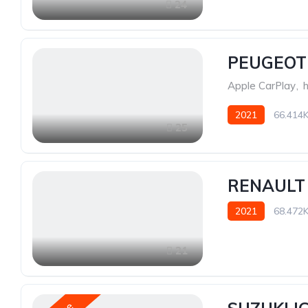
24
PEUGEOT 
Apple CarPlay
,
2021
66.414
25
RENAULT 
2021
68.472
21