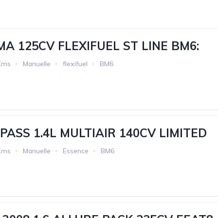
A 125CV FLEXIFUEL ST LINE BM6:
Kms
Manuelle
flexifuel
BM6
PASS 1.4L MULTIAIR 140CV LIMITED
Kms
Manuelle
Essence
BM6