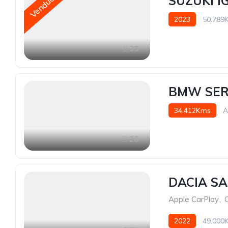
SUZUKI I
Vendue
2023
50.789
25
BMW SERI
34.412Kms
A
26
DACIA SA
Apple CarPlay
,
2022
49.000