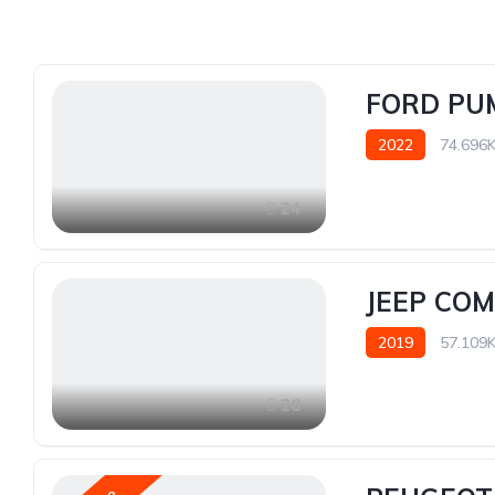
FORD PUM
2022
74.696
24
JEEP COM
2019
57.109
26