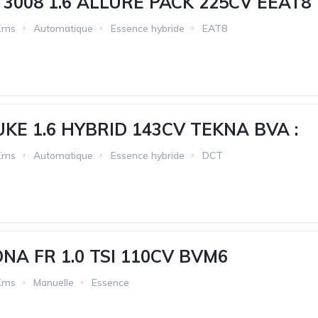
3008 1.6 ALLURE PACK 225CV EEAT8
Kms
Automatique
Essence hybride
EAT8
UKE 1.6 HYBRID 143CV TEKNA BVA :
Kms
Automatique
Essence hybride
DCT
NA FR 1.0 TSI 110CV BVM6
Kms
Manuelle
Essence