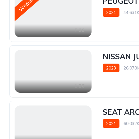
PEUGEOT 
Vendue
2021
44.631
26
NISSAN J
2023
26.078
26
SEAT ARO
2021
60.032