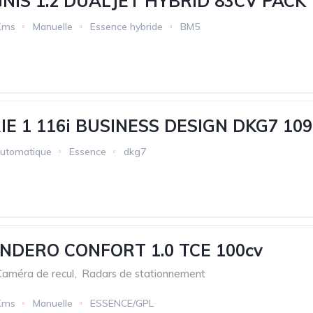
GNIS 1.2 DUALJET HYBRID 83CV PACK
Kms
Manuelle
Essence hybride
BM5
E 1 116i BUSINESS DESIGN DKG7 109
utomatique
Essence
dkg7
NDERO CONFORT 1.0 TCE 100cv
Caméra de recul
,
Radars de stationnement
Kms
Manuelle
ESSENCE/GPL