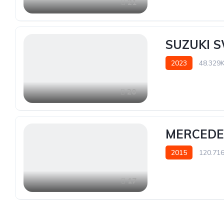
21
SUZUKI S
2023
48.329
20
MERCEDES
2015
120.71
17