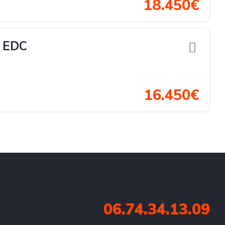
18.450€
 EDC
16.450€
06.74.34.13.09