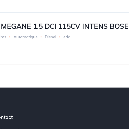
MEGANE 1.5 DCI 115CV INTENS BOSE
Kms
Automatique
Diesel
edc
ntact