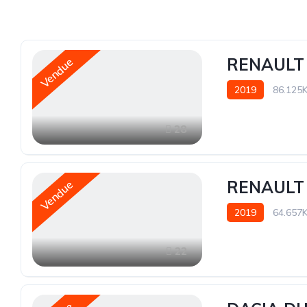
RENAULT 
Vendue
2019
86.125
28
RENAULT 
Vendue
2019
64.657
22