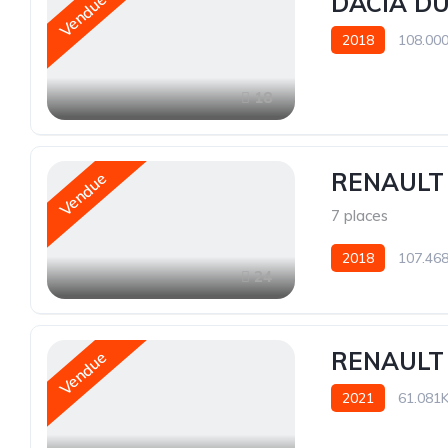
DACIA DU
Vendue
2018
108.00
18
RENAULT 
Vendue
7 places
2018
107.46
24
RENAULT 
Vendue
2021
61.081