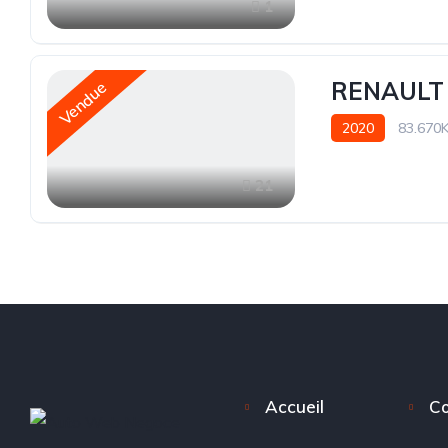
1
RENAULT 
Vendue
2020
83.670
21
Accueil
Co