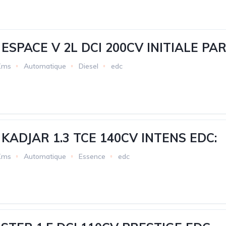
ESPACE V 2L DCI 200CV INITIALE PAR
Kms
Automatique
Diesel
edc
KADJAR 1.3 TCE 140CV INTENS EDC:
Kms
Automatique
Essence
edc