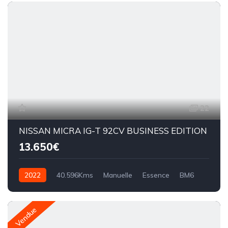
22
NISSAN MICRA IG-T 92CV BUSINESS EDITION
13.650€
2022
40.596Kms
Manuelle
Essence
BM6
Vendue