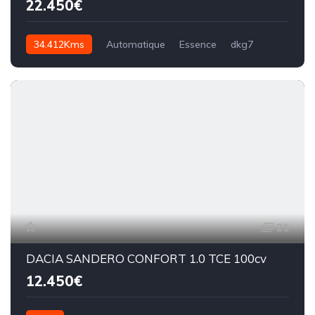
22.450€
34.412Kms
Automatique
Essence
dkg7
21
DACIA SANDERO CONFORT 1.0 TCE 100cv
12.450€