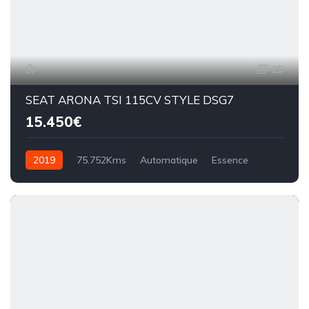
25
SEAT ARONA TSI 115CV STYLE DSG7
15.450€
2019
75.752Kms
Automatique
Essence
DSG7