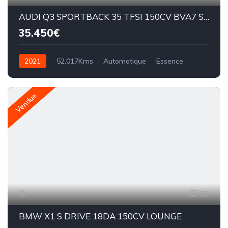
AUDI Q3 SPORTBACK 35 TFSI 150CV BVA7 S LINE
35.450€
2021
52.017Kms
Automatique
Essence
BVA7
Vendue
25
BMW X1 S DRIVE 18DA 150CV LOUNGE