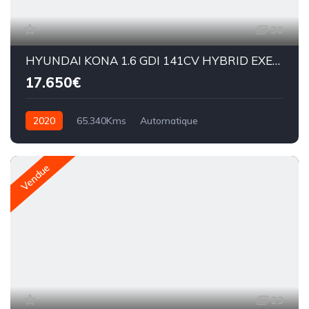
30
HYUNDAI KONA 1.6 GDI 141CV HYBRID EXECUTIVE
17.650€
2020
65.340Kms
Automatique
Essence hybride
dct6
Vendue
23