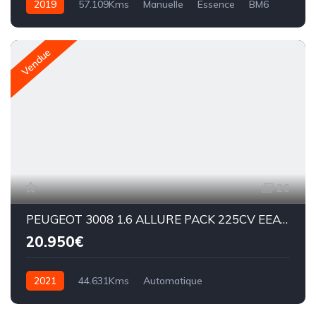
2019
57.109Kms
Manuelle
Essence
BM6
Vendue
26
PEUGEOT 3008 1.6 ALLURE PACK 225CV EEAT8
20.950€
2021
44.631Kms
Automatique
Essence hybride
EAT8