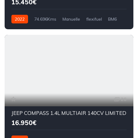
15.450€
2022
74.696Kms
Manuelle
flexifuel
BM6
26
JEEP COMPASS 1.4L MULTIAIR 140CV LIMITED
16.950€