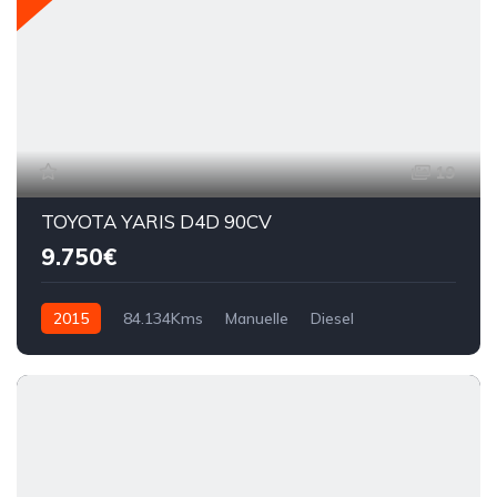
19
TOYOTA YARIS D4D 90CV
9.750€
2015
84.134Kms
Manuelle
Diesel