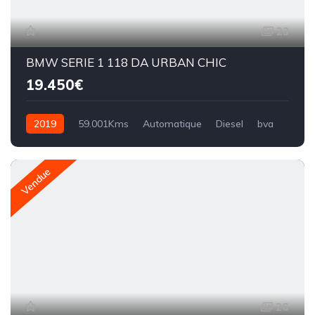
23
BMW SERIE 1 118 DA URBAN CHIC
19.450€
2019
59.001Kms
Automatique
Diesel
bva
Vendue
26