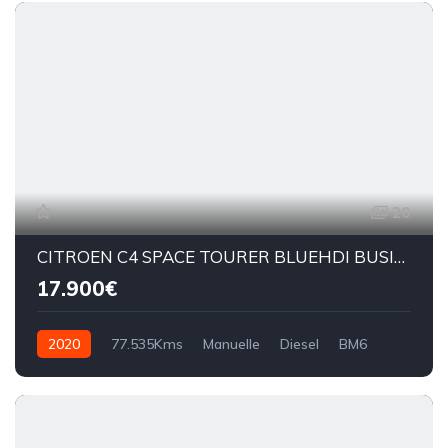
20
CITROEN C4 SPACE TOURER BLUEHDI BUSINESS 130CV BM
17.900€
2020
77.535Kms
Manuelle
Diesel
BM6