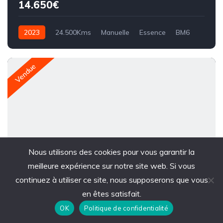
14.650€
2023
24.500Kms
Manuelle
Essence
BM6
Vendue
Nous utilisons des cookies pour vous garantir la
23
meilleure expérience sur notre site web. Si vous
continuez à utiliser ce site, nous supposerons que vous
PEUGEOT 3008 1.6 HYBRID 225CV ALLURE PACK E-EAT8
en êtes satisfait.
19.750€
OK
Politique de confidentialité