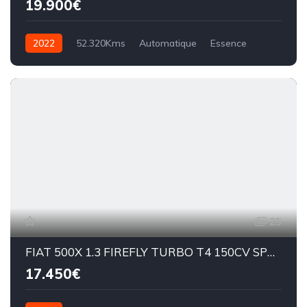
19.900€
2022
52.320Kms
Automatique
Essence
BVA7
25
FIAT 500X 1.3 FIREFLY TURBO T4 150CV SPORT DCT
17.450€