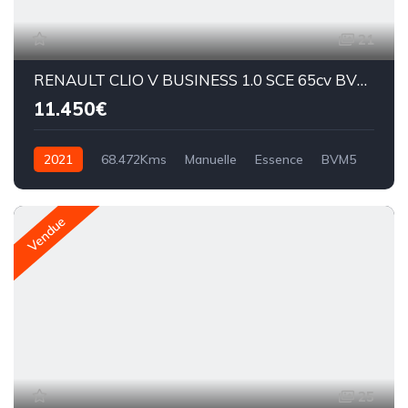
21
RENAULT CLIO V BUSINESS 1.0 SCE 65cv BVM5
11.450€
2021
68.472Kms
Manuelle
Essence
BVM5
Vendue
25