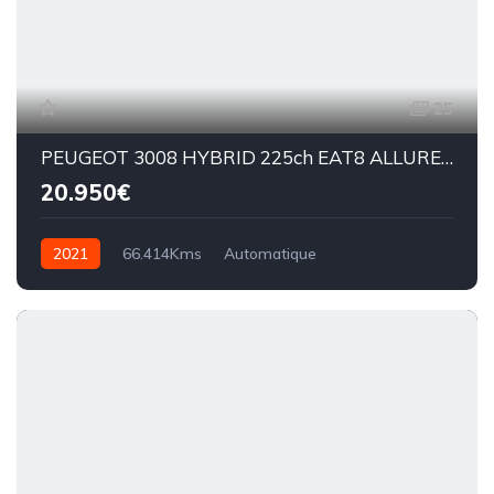
25
PEUGEOT 3008 HYBRID 225ch EAT8 ALLURE PACK 1.6
20.950€
2021
66.414Kms
Automatique
Essence hybride