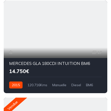
17
MERCEDES GLA 180CDI INTUITION BM6
14.750€
2015
120.716Kms
Manuelle
Diesel
BM6
Vendue